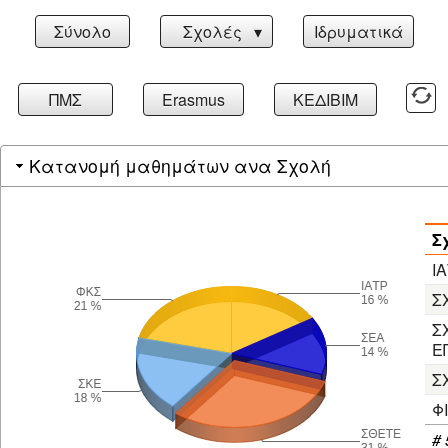
Σύνολο
Σχολές ▾
Ιδρυματικά
ΠΜΣ
Erasmus
ΚΕΔΙΒΙΜ
Κατανομή μαθημάτων ανα Σχολή
Σ
Ι
Σ
Σ
Ε
Σ
Φ
# 